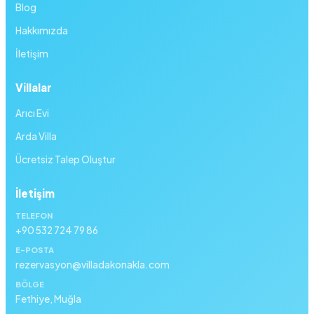
Blog
Hakkımızda
İletişim
Villalar
Arıcı Evi
Arda Villa
Ücretsiz Talep Oluştur
İletişim
TELEFON
+90 532 724 79 86
E-POSTA
rezervasyon@villadakonakla.com
BÖLGE
Fethiye, Muğla