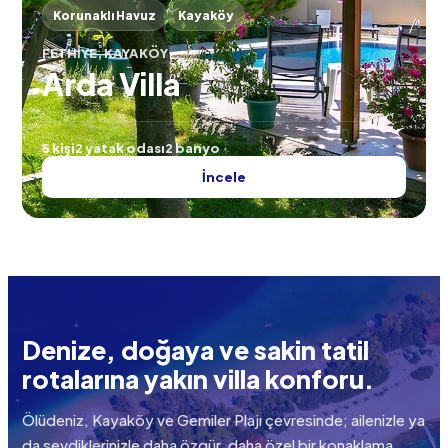
Korunaklı Havuz
Kayaköy
FETHIYE, KAYAKÖY
Arda Villa
5 kişi
2 yatak odası
2 banyo
İncele
Denize, doğaya ve sakin tatil
rotalarına yakın villa konforu.
Ölüdeniz, Kayaköy ve Gemiler Plajı çevresinde; ailenizle ya
da sevdiklerinizle daha özgür, daha özel bir konaklama