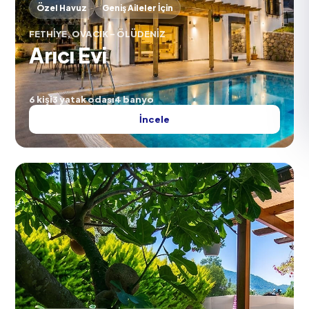
Özel Havuz
Geniş Aileler İçin
FETHIYE, OVACIK - ÖLÜDENIZ
Arıcı Evi
6 kişi
3 yatak odası
4 banyo
İncele