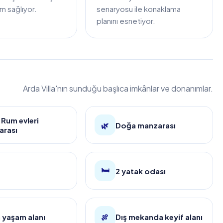
ım sağlıyor.
senaryosu ile konaklama
planını esnetiyor.
Arda Villa'nın sunduğu başlıca imkânlar ve donanımlar.
i Rum evleri
🌿
Doğa manzarası
arası
🛏️
2 yatak odası
 yaşam alanı
🍖
Dış mekanda keyif alanı