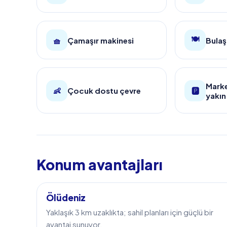
🍽️
🧺
Çamaşır makinesi
Bulaş
Marke
👶
Çocuk dostu çevre
🅿️
yakın
Konum avantajları
Ölüdeniz
Yaklaşık 3 km uzaklıkta; sahil planları için güçlü bir
avantaj sunuyor.