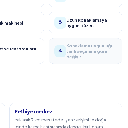
Uzun konaklamaya
☕
ık makinesi
uygun düzen
Konaklama uygunluğu
t ve restoranlara
⚠️
tarih seçimine göre
değişir
Fethiye merkez
Yaklaşık 7 km mesafede; şehir erişimi ile doğa
içinde kalma hissi arasında dengeli bir konum