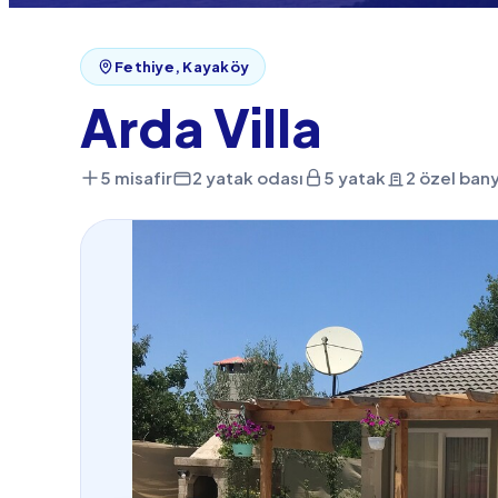
Fethiye, Kayaköy
Arda Villa
5 misafir
2 yatak odası
5 yatak
2 özel ban