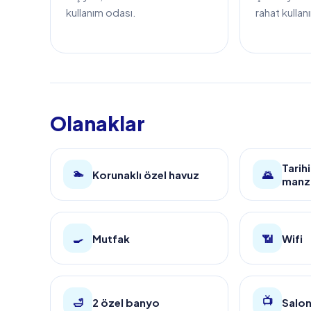
kullanım odası.
rahat kullan
Olanaklar
Tarih
🏊
Korunaklı özel havuz
🌄
manz
🍳
Mutfak
📶
Wifi
📺
🛁
2 özel banyo
Salon