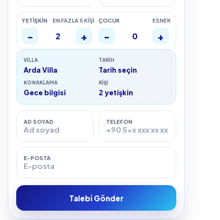
YETIŞKIN
EN FAZLA 5 KIŞI
ÇOCUK
ESNEK
-
+
-
+
2
0
VILLA
TARIH
Arda Villa
Tarih seçin
KONAKLAMA
KIŞI
Gece bilgisi
2 yetişkin
AD SOYAD
TELEFON
E-POSTA
Talebi Gönder