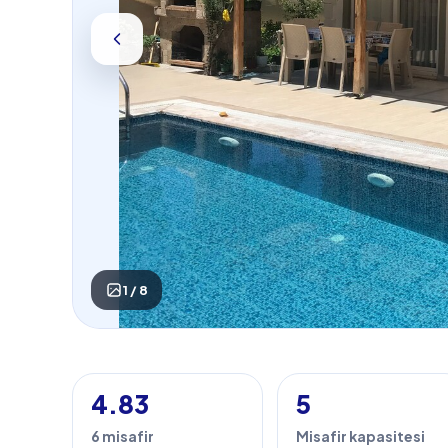
1 / 8
4.83
5
6 misafir
Misafir kapasitesi