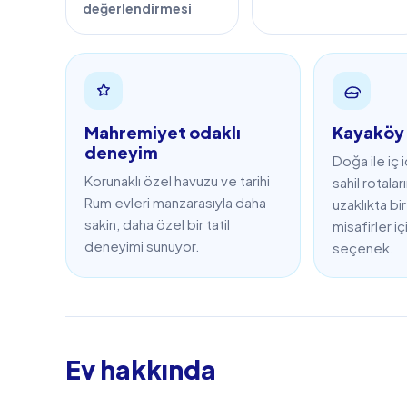
değerlendirmesi
Mahremiyet odaklı
Kayaköy 
deneyim
Doğa ile iç
Korunaklı özel havuzu ve tarihi
sahil rotala
Rum evleri manzarasıyla daha
uzaklıkta b
sakin, daha özel bir tatil
misafirler iç
deneyimi sunuyor.
seçenek.
Ev hakkında