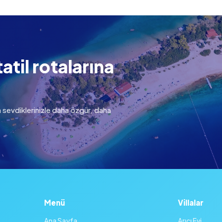
atil rotalarına
 sevdiklerinizle daha özgür, daha
Menü
Villalar
Ana Sayfa
Arıcı Evi