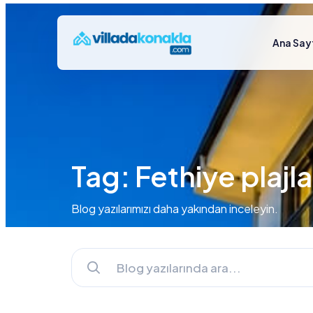
Ana Say
Tag: Fethiye plajla
Blog yazılarımızı daha yakından inceleyin.